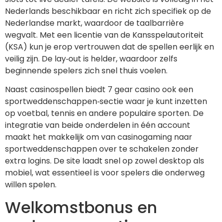
Nederlands beschikbaar en richt zich specifiek op de
Nederlandse markt, waardoor de taalbarrière
wegvalt. Met een licentie van de Kansspelautoriteit
(KSA) kun je erop vertrouwen dat de spellen eerlijk en
veilig zijn. De lay‑out is helder, waardoor zelfs
beginnende spelers zich snel thuis voelen.
Naast casinospellen biedt 7 gear casino ook een
sportweddenschappen‑sectie waar je kunt inzetten
op voetbal, tennis en andere populaire sporten. De
integratie van beide onderdelen in één account
maakt het makkelijk om van casinogaming naar
sportweddenschappen over te schakelen zonder
extra logins. De site laadt snel op zowel desktop als
mobiel, wat essentieel is voor spelers die onderweg
willen spelen.
Welkomstbonus en