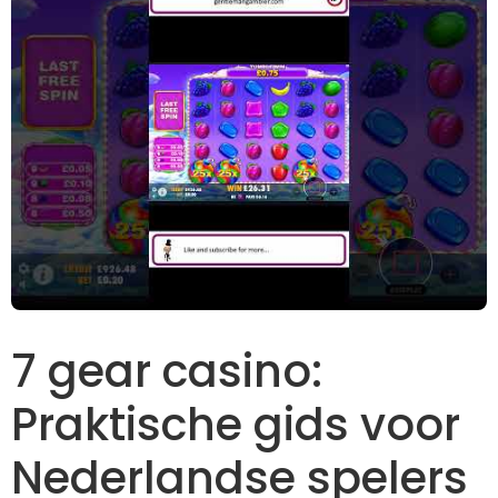
7 gear casino:
Praktische gids voor
Nederlandse spelers