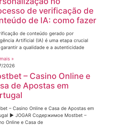
rsonalização no
ocesso de verificação de
nteúdo de IA: como fazer
rificação de conteúdo gerado por
igência Artificial (IA) é uma etapa crucial
 garantir a qualidade e a autenticidade
 mais »
7/2026
stbet – Casino Online e
sa de Apostas em
rtugal
bet – Casino Online e Casa de Apostas em
ugal ▶️ JOGAR Содержимое Mostbet –
no Online e Casa de