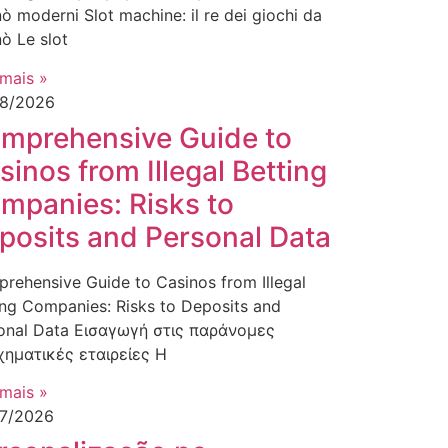
nò moderni Slot machine: il re dei giochi da
nò Le slot
 mais »
8/2026
mprehensive Guide to
sinos from Illegal Betting
mpanies: Risks to
posits and Personal Data
rehensive Guide to Casinos from Illegal
ing Companies: Risks to Deposits and
onal Data Εισαγωγή στις παράνομες
χηματικές εταιρείες Η
 mais »
7/2026