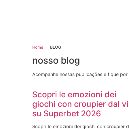
Home
BLOG
nosso blog
Acompanhe nossas publicações e fique por de
Scopri le emozioni dei
giochi con croupier dal v
su Superbet 2026
Scopri le emozioni dei giochi con croupier d