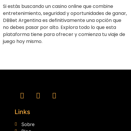
Si estás buscando un casino online que combine
entretenimiento, seguridad y oportunidades de ganar,
DBBet Argentina es definitivamente una opción que
no debes pasar por alto. Explora todo lo que esta
plataforma tiene para ofrecer y comienza tu viaje de
juego hoy mismo.
Links
Sobre