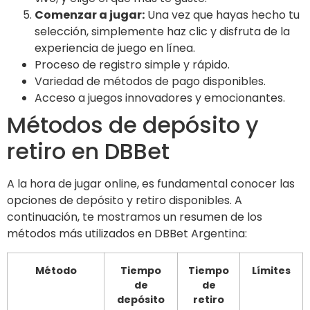
Comenzar a jugar:
Una vez que hayas hecho tu
selección, simplemente haz clic y disfruta de la
experiencia de juego en línea.
Proceso de registro simple y rápido.
Variedad de métodos de pago disponibles.
Acceso a juegos innovadores y emocionantes.
Métodos de depósito y
retiro en DBBet
A la hora de jugar online, es fundamental conocer las
opciones de depósito y retiro disponibles. A
continuación, te mostramos un resumen de los
métodos más utilizados en DBBet Argentina:
Método
Tiempo
Tiempo
Límites
de
de
depósito
retiro