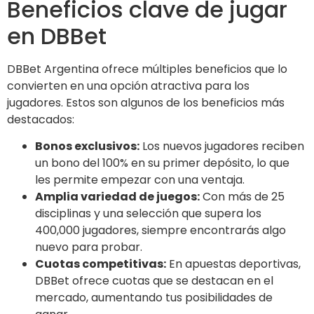
Beneficios clave de jugar
en DBBet
DBBet Argentina ofrece múltiples beneficios que lo
convierten en una opción atractiva para los
jugadores. Estos son algunos de los beneficios más
destacados:
Bonos exclusivos:
Los nuevos jugadores reciben
un bono del 100% en su primer depósito, lo que
les permite empezar con una ventaja.
Amplia variedad de juegos:
Con más de 25
disciplinas y una selección que supera los
400,000 jugadores, siempre encontrarás algo
nuevo para probar.
Cuotas competitivas:
En apuestas deportivas,
DBBet ofrece cuotas que se destacan en el
mercado, aumentando tus posibilidades de