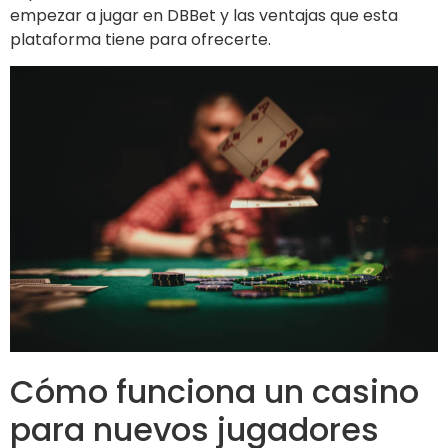
empezar a jugar en DBBet y las ventajas que esta
plataforma tiene para ofrecerte.
Cómo funciona un casino
para nuevos jugadores