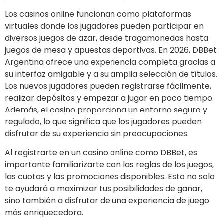
Los casinos online funcionan como plataformas
virtuales donde los jugadores pueden participar en
diversos juegos de azar, desde tragamonedas hasta
juegos de mesa y apuestas deportivas. En 2026, DBBet
Argentina ofrece una experiencia completa gracias a
su interfaz amigable y a su amplia selección de títulos.
Los nuevos jugadores pueden registrarse fácilmente,
realizar depósitos y empezar a jugar en poco tiempo.
Además, el casino proporciona un entorno seguro y
regulado, lo que significa que los jugadores pueden
disfrutar de su experiencia sin preocupaciones.
Al registrarte en un casino online como DBBet, es
importante familiarizarte con las reglas de los juegos,
las cuotas y las promociones disponibles. Esto no solo
te ayudará a maximizar tus posibilidades de ganar,
sino también a disfrutar de una experiencia de juego
más enriquecedora.