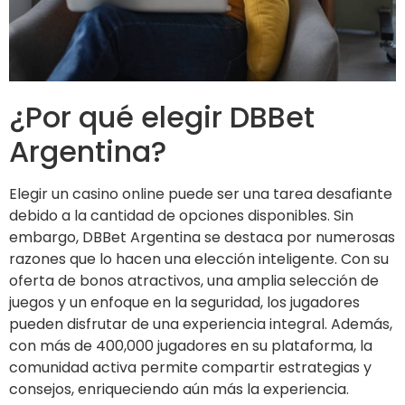
¿Por qué elegir DBBet
Argentina?
Elegir un casino online puede ser una tarea desafiante
debido a la cantidad de opciones disponibles. Sin
embargo, DBBet Argentina se destaca por numerosas
razones que lo hacen una elección inteligente. Con su
oferta de bonos atractivos, una amplia selección de
juegos y un enfoque en la seguridad, los jugadores
pueden disfrutar de una experiencia integral. Además,
con más de 400,000 jugadores en su plataforma, la
comunidad activa permite compartir estrategias y
consejos, enriqueciendo aún más la experiencia.