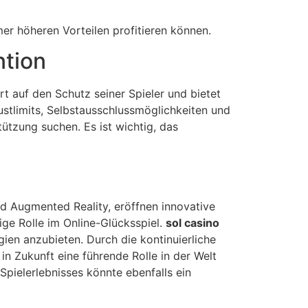
er höheren Vorteilen profitieren können.
ntion
t auf den Schutz seiner Spieler und bietet
stlimits, Selbstausschlussmöglichkeiten und
tützung suchen. Es ist wichtig, das
nd Augmented Reality, eröffnen innovative
ge Rolle im Online-Glücksspiel.
sol casino
gien anzubieten. Durch die kontinuierliche
in Zukunft eine führende Rolle in der Welt
Spielerlebnisses könnte ebenfalls ein