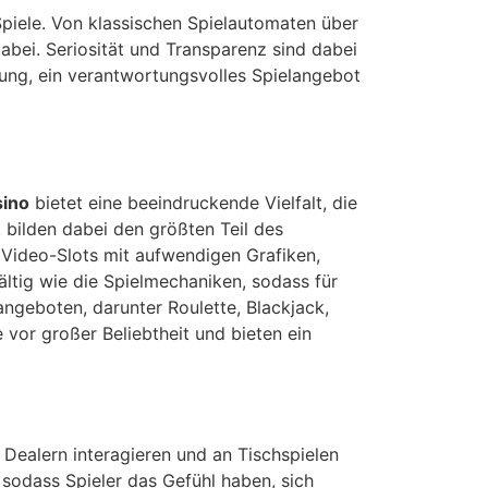
Spiele. Von klassischen Spielautomaten über
abei. Seriosität und Transparenz sind dabei
rung, ein verantwortungsvolles Spielangebot
sino
bietet eine beeindruckende Vielfalt, die
 bilden dabei den größten Teil des
 Video-Slots mit aufwendigen Grafiken,
ltig wie die Spielmechaniken, sodass für
ngeboten, darunter Roulette, Blackjack,
 vor großer Beliebtheit und bieten ein
n Dealern interagieren und an Tischspielen
 sodass Spieler das Gefühl haben, sich