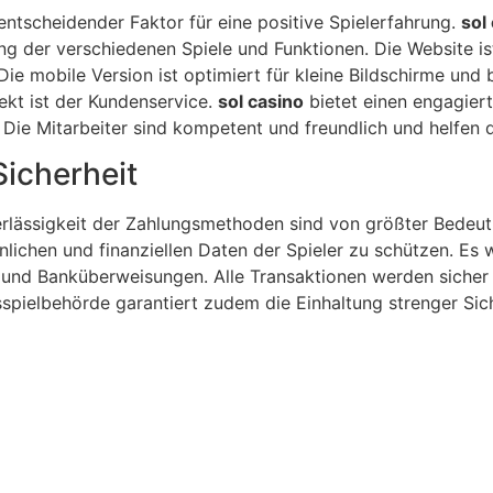
entscheidender Faktor für eine positive Spielerfahrung.
sol
lung der verschiedenen Spiele und Funktionen. Die Website 
e mobile Version ist optimiert für kleine Bildschirme und b
ekt ist der Kundenservice.
sol casino
bietet einen engagier
. Die Mitarbeiter sind kompetent und freundlich und helfen
icherheit
verlässigkeit der Zahlungsmethoden sind von größter Bedeu
nlichen und finanziellen Daten der Spieler zu schützen. 
 und Banküberweisungen. Alle Transaktionen werden sicher 
pielbehörde garantiert zudem die Einhaltung strenger Siche