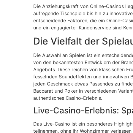
Die Anziehungskraft von Online-Casinos lieg
aufregende Tischspiele bis hin zu innovativ
entscheidende Faktoren, die ein Online-Cas
und ein engagierter Kundenservice sind Ken
Die Vielfalt der Spiel
Die Auswahl an Spielen ist ein entscheidende
von den bekanntesten Entwicklern der Branch
Angebots. Diese reichen von klassischen Fr
fesselnden Soundeffekten und innovativen B
jeden Geschmack etwas Passendes zu finden 
Baccarat und Poker in verschiedenen Variant
authentisches Casino-Erlebnis.
Live-Casino-Erlebnis: Sp
Das Live-Casino ist ein besonderes Highlig
teilnehmen, ohne ihr Wohnzimmer verlassen z