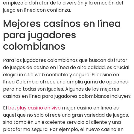
empieza a disfrutar de la diversión y la emoción del
juego en línea con confianza.
Mejores casinos en línea
para jugadores
colombianos
Para los jugadores colombianos que buscan disfrutar
de juegos de casino en línea de alta calidad, es crucial
elegir un sitio web confiable y seguro. El casino en
línea Colombia ofrece una amplia gama de opciones,
pero no todas son iguales. Algunos de los mejores
casinos en línea para jugadores colombianos incluyen:
El
betplay casino en vivo
mejor casino en línea es
aquel que no solo ofrece una gran variedad de juegos,
sino también un excelente servicio al cliente y una
plataforma segura. Por ejemplo, el nuevo casino en