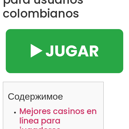
colombianos
▶️ JUGAR
Содержимое
Mejores casinos en
línea para