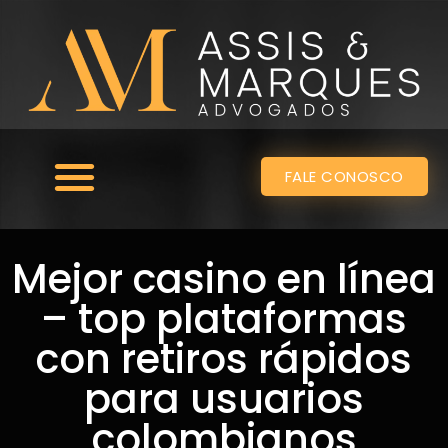
FALE CONOSCO
ÁREAS DE ATUAÇÃO
Mejor casino en línea
– top plataformas
con retiros rápidos
para usuarios
colombianos