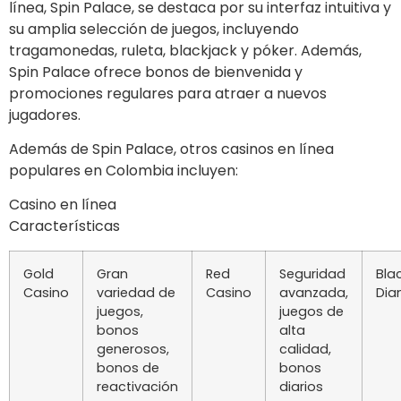
línea, Spin Palace, se destaca por su interfaz intuitiva y
su amplia selección de juegos, incluyendo
tragamonedas, ruleta, blackjack y póker. Además,
Spin Palace ofrece bonos de bienvenida y
promociones regulares para atraer a nuevos
jugadores.
Además de Spin Palace, otros casinos en línea
populares en Colombia incluyen:
Casino en línea
Características
Gold
Gran
Red
Seguridad
Bla
Casino
variedad de
Casino
avanzada,
Di
juegos,
juegos de
bonos
alta
generosos,
calidad,
bonos de
bonos
reactivación
diarios