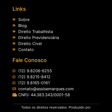
Links
Sobre
Blog
Direito Trabalhista
Direito Previdenciária
Direito Cível
Contato
Fale Conosco
(12) 9.8206-6255
(12) 9.8215-8412
(12) 9.8165-0161
contato@assisemarques.com
CNPJ: 44.383.343/0001-58
Todos os direitos reservados. Produzido por