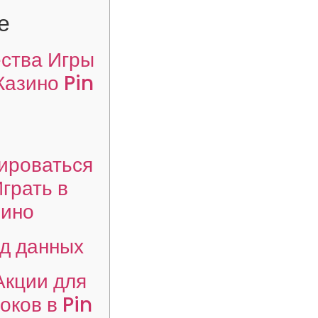
е
ства Игры
Казино Pin
ироваться
грать в
зино
од данных
Акции для
оков в Pin