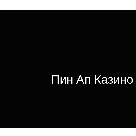
Пин Ап Казино