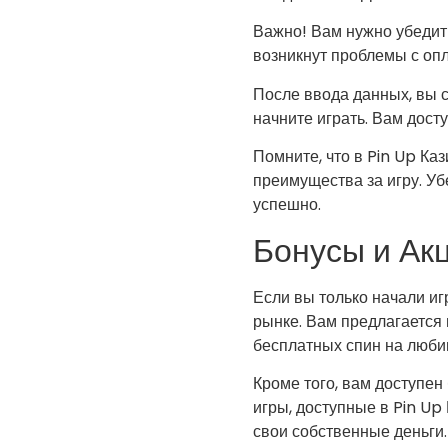
Важно! Вам нужно убедить
возникнут проблемы с опл
После ввода данных, вы с
начните играть. Вам дост
Помните, что в Pin Up Ка
преимущества за игру. Уб
успешно.
Бонусы и Акц
Если вы только начали иг
рынке. Вам предлагается 
бесплатных спин на люби
Кроме того, вам доступен
игры, доступные в Pin Up
свои собственные деньги.