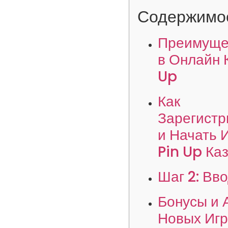
Содержимо
Преимуще
в Онлайн 
Up
Как
Зарегистр
и Начать И
Pin Up Ка
Шаг 2: Вв
Бонусы и 
Новых Игр