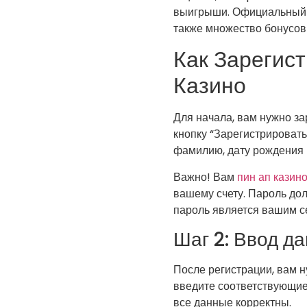
выигрыши. Официальный с
также множество бонусов 
Как Зарегист
Казино
Для начала, вам нужно за
кнопку “Зарегистрировать
фамилию, дату рождения 
Важно! Вам
пин ап казино
вашему счету. Пароль до
пароль является вашим се
Шаг 2: Ввод д
После регистрации, вам н
введите соответствующие
все данные корректны.