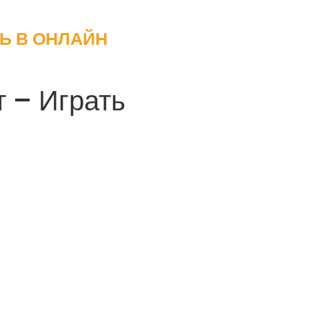
Ь В ОНЛАЙН
 – Играть