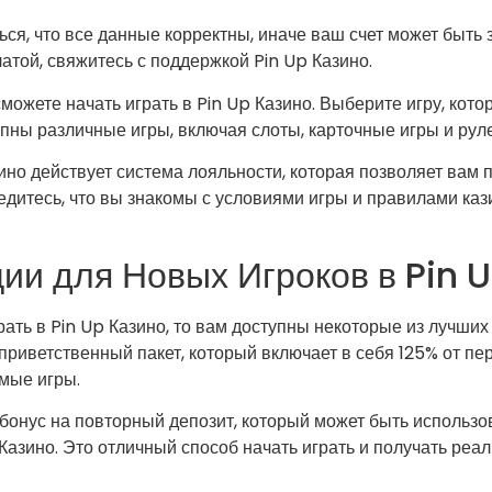
ся, что все данные корректны, иначе ваш счет может быть 
атой, свяжитесь с поддержкой Pin Up Казино.
можете начать играть в Pin Up Казино. Выберите игру, кото
упны различные игры, включая слоты, карточные игры и руле
зино действует система лояльности, которая позволяет вам 
едитесь, что вы знакомы с условиями игры и правилами кази
ии для Новых Игроков в Pin 
рать в Pin Up Казино, то вам доступны некоторые из лучших
приветственный пакет, который включает в себя 125% от пер
мые игры.
 бонус на повторный депозит, который может быть использ
 Казино. Это отличный способ начать играть и получать реа