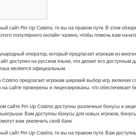
й сайт Pin Up Casino, то вы на правом пути. В этом обзо
того популярного онлайн-казино, чтобы помочь вам начать
ународный оператор, который предлагает игрокам из многи
айт доступен на русском языке, что делает его доступным д
й язык является официальным.
Casino предлагает игрокам широкий выбор игр, включая сл
ры на сайте проверены и лицензированы, что обеспечивает б
ом сайте Pin Up Casino доступны различные бонусы и акци
 выигрыши. Вам доступны бонусы для новых игроков, бонус
омогут вам увеличить свой банк.
й сайт Pin Up Casino, то вы на правом пути. Вам доступн