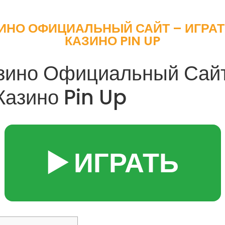
ЗИНО ОФИЦИАЛЬНЫЙ САЙТ – ИГРАТ
КАЗИНО PIN UP
зино Официальный Сайт
Казино Pin Up
▶️ ИГРАТЬ