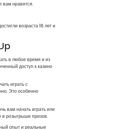
е вам нравятся.
остигли возраста 18 лет и
 Up
ать в любое время и из
ниченный доступ к казино
ать играть с
нно. Это особенно
очь вам начать играть или
е в розыгрыше призов.
льный опыт и реальные