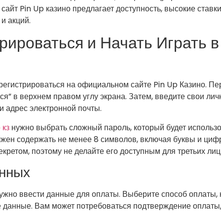
айт Pin Up казино предлагает доступность, высокие ставк
и акций.
рироваться и Начать Играть в
регистрироваться на официальном сайте Pin Up Казино. Пер
ся” в верхнем правом углу экрана. Затем, введите свои ли
и адрес электронной почты.
 кз
нужно выбрать сложный пароль, который будет использо
лжен содержать не менее 8 символов, включая буквы и цифр
кретом, поэтому не делайте его доступным для третьих лиц
анных
ужно ввести данные для оплаты. Выберите способ оплаты, 
 данные. Вам может потребоваться подтверждение оплаты, 