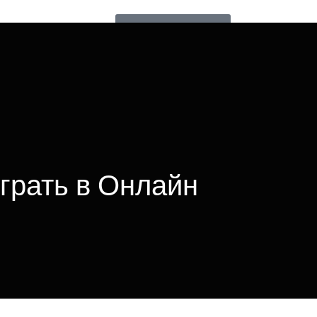
FALE CONOSCO
грать в Онлайн