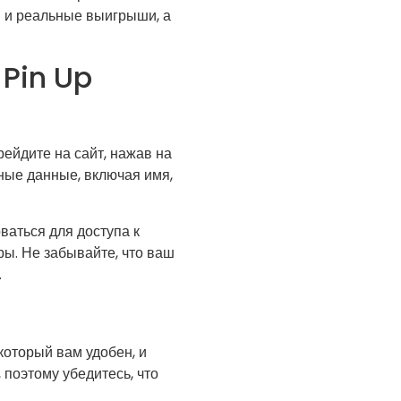
и и реальные выигрыши, а
 Pin Up
ейдите на сайт, нажав на
чные данные, включая имя,
ваться для доступа к
ы. Не забывайте, что ваш
.
который вам удобен, и
поэтому убедитесь, что