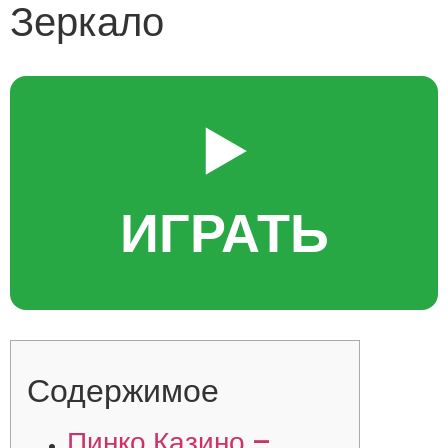
Зеркало
▶️
ИГРАТЬ
Содержимое
Пинко Казино –