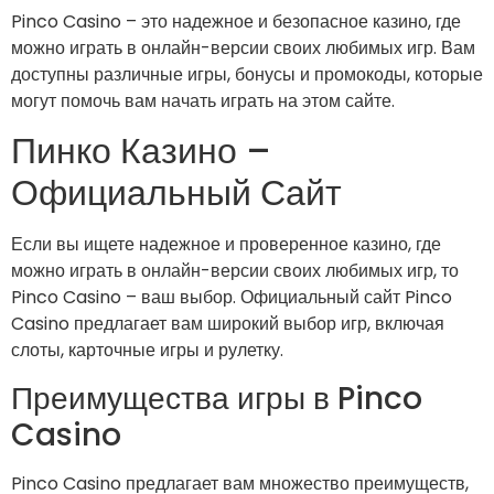
Pinco Casino – это надежное и безопасное казино, где
можно играть в онлайн-версии своих любимых игр. Вам
доступны различные игры, бонусы и промокоды, которые
могут помочь вам начать играть на этом сайте.
Пинко Казино –
Официальный Сайт
Если вы ищете надежное и проверенное казино, где
можно играть в онлайн-версии своих любимых игр, то
Pinco Casino – ваш выбор. Официальный сайт Pinco
Casino предлагает вам широкий выбор игр, включая
слоты, карточные игры и рулетку.
Преимущества игры в Pinco
Casino
Pinco Casino предлагает вам множество преимуществ,