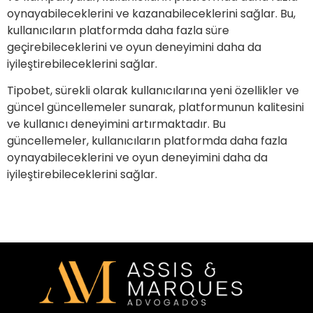
oynayabileceklerini ve kazanabileceklerini sağlar. Bu,
kullanıcıların platformda daha fazla süre
geçirebileceklerini ve oyun deneyimini daha da
iyileştirebileceklerini sağlar.
Tipobet, sürekli olarak kullanıcılarına yeni özellikler ve
güncel güncellemeler sunarak, platformunun kalitesini
ve kullanıcı deneyimini artırmaktadır. Bu
güncellemeler, kullanıcıların platformda daha fazla
oynayabileceklerini ve oyun deneyimini daha da
iyileştirebileceklerini sağlar.