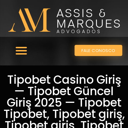
FALE CONOSCO
ÁREAS DE ATUAÇÃO
Tipobet Casino Giriş
— Tipobet Güncel
Giriş 2025 — Tipobet
Tipobet, Tipobet giriş,
Tipobet giris, Tipobet